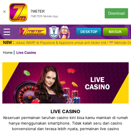
×
7METER
Download
7METER Mobile App
☰
DESKTOP
MASUK
NEW :
Aplikasi WARP di Playstore & Appstore untuk anti blokir link ! 💳 Metode D
Home
Live Casino
LIVE CASINO
Keseruan permainan taruhan casino kini bisa kamu mainkan di rumah
hanya menggunakan smartphone. Tidak kalah seru dari casino
konvensional dan terasa lebih nyata, permainan live casino