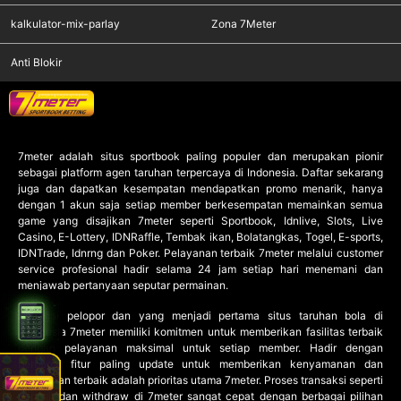
kalkulator-mix-parlay
Zona 7Meter
Anti Blokir
7meter
adalah situs sportbook paling populer dan merupakan pionir
sebagai platform agen taruhan terpercaya di Indonesia. Daftar sekarang
juga dan dapatkan kesempatan mendapatkan promo menarik, hanya
dengan 1 akun saja setiap member berkesempatan memainkan semua
game yang disajikan 7meter seperti Sportbook, Idnlive, Slots, Live
Casino, E-Lottery, IDNRaffle, Tembak ikan, Bolatangkas, Togel, E-sports,
IDNTrade, Idnrng dan Poker. Pelayanan terbaik 7meter melalui customer
service profesional hadir selama 24 jam setiap hari menemani dan
menjawab pertanyaan seputar permainan.
Sebagai pelopor dan yang menjadi pertama situs taruhan bola di
Indonesia 7meter memiliki komitmen untuk memberikan fasilitas terbaik
dengan pelayanan maksimal untuk setiap member. Hadir dengan
berbagai fitur paling update untuk memberikan kenyamanan dan
keamanan terbaik adalah prioritas utama 7meter. Proses transaksi seperti
deposit dan withdraw di 7meter sangat cepat dengan berbagai pilihan